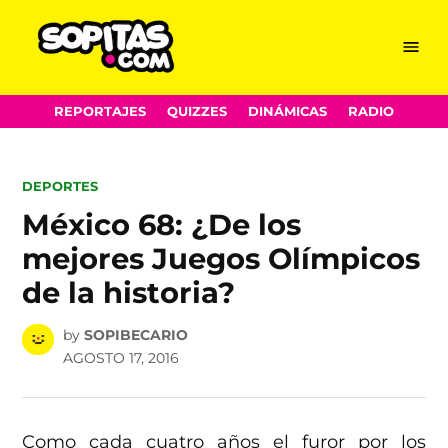
Menu
Sopitas.com
Skip
REPORTAJES
QUIZZES
DINÁMICAS
RADIO
to
content
POSTED
DEPORTES
IN
México 68: ¿De los
mejores Juegos Olímpicos
de la historia?
by
SOPIBECARIO
AGOSTO 17, 2016
Como cada cuatro años el furor por los