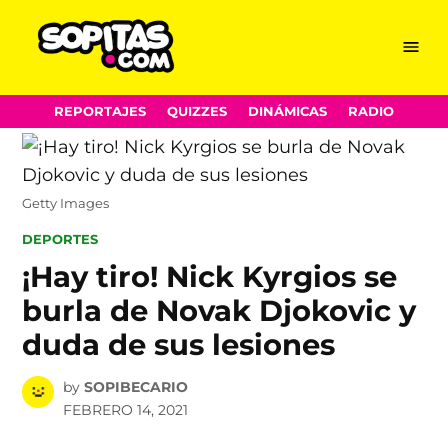
Menu
Sopitas.com
Skip
REPORTAJES
QUIZZES
DINÁMICAS
RADIO
to
content
Getty Images
POSTED
DEPORTES
IN
¡Hay tiro! Nick Kyrgios se
burla de Novak Djokovic y
duda de sus lesiones
by
SOPIBECARIO
FEBRERO 14, 2021