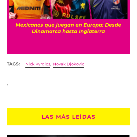
Mexicanos que juegan en Europa: Desde
Dinamarca hasta Inglaterra
,
TAGS:
Nick Kyrgios
Novak Djokovic
LAS MÁS LEÍDAS