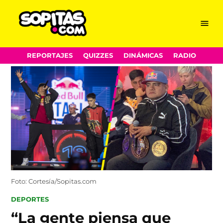
Menu
Sopitas.com
Skip
REPORTAJES
QUIZZES
DINÁMICAS
RADIO
to
content
Foto: Cortesía/Sopitas.com
POSTED
DEPORTES
IN
“La gente piensa que