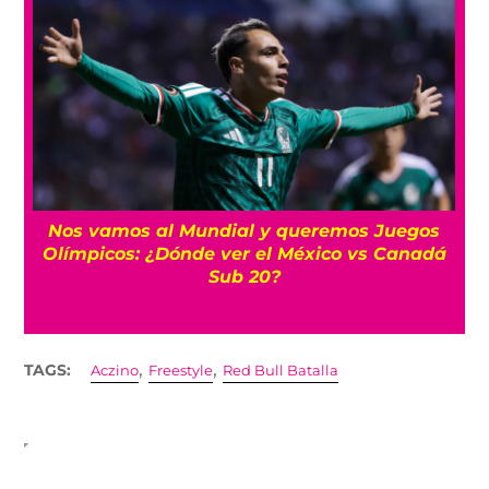
Nos vamos al Mundial y queremos Juegos
Olímpicos: ¿Dónde ver el México vs Canadá
Sub 20?
,
,
TAGS:
Aczino
Freestyle
Red Bull Batalla