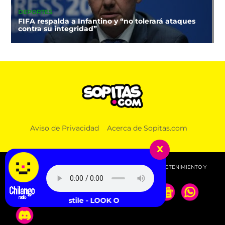
DEPORTES
FIFA respalda a Infantino y “no tolerará ataques
contra su integridad”
Aviso de Privacidad
Acerca de Sopitas.com
x
© 2026 SOPITAS.COM - MÚSICA, NOTICIAS, DEPORTES, ENTRETENIMIENTO Y
MÁS!.
Turnstile - LOOK OUT FOR ME