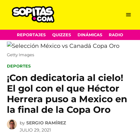
Menu
Sopitas.com
Skip
REPORTAJES
QUIZZES
DINÁMICAS
RADIO
to
content
Getty Images
POSTED
DEPORTES
IN
¡Con dedicatoria al cielo!
El gol con el que Héctor
Herrera puso a Mexico en
la final de la Copa Oro
by
SERGIO RAMÍREZ
JULIO 29, 2021