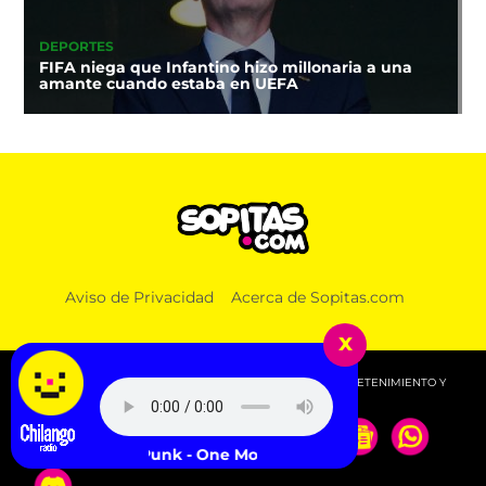
DEPORTES
FIFA niega que Infantino hizo millonaria a una
amante cuando estaba en UEFA
Aviso de Privacidad
Acerca de Sopitas.com
x
© 2026 SOPITAS.COM - MÚSICA, NOTICIAS, DEPORTES, ENTRETENIMIENTO Y
MÁS!.
Daft Punk - One More Time