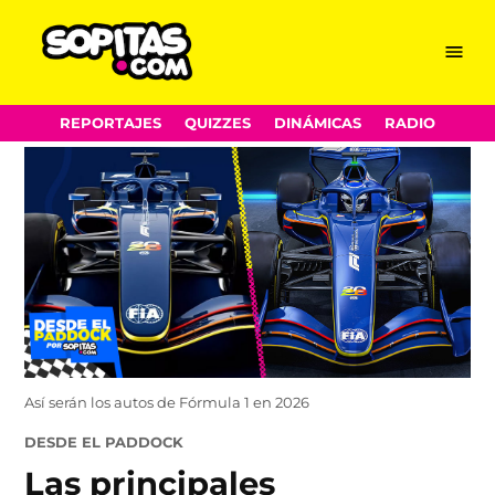
Menu
Sopitas.com
Skip
REPORTAJES
QUIZZES
DINÁMICAS
RADIO
to
content
Así serán los autos de Fórmula 1 en 2026
POSTED
DESDE EL PADDOCK
IN
Las principales