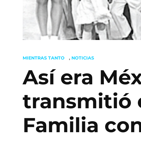
POSTED
MIENTRAS TANTO
,
NOTICIAS
IN
Así era Mé
transmitió 
Familia co