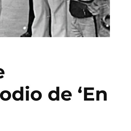
e
sodio de ‘En