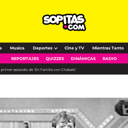
s
Musica
Deportes
Cine y TV
Mientras Tanto
Open
REPORTAJES
QUIZZES
DINÁMICAS
RADIO
dropdown
menu
l primer episodio de ‘En Familia con Chabelo’