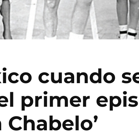
xico cuando s
el primer epi
n Chabelo’