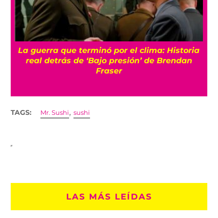
La guerra que terminó por el clima: Historia
o
real detrás de ‘Bajo presión’ de Brendan
Fraser
,
TAGS:
Mr. Sushi
sushi
LAS MÁS LEÍDAS