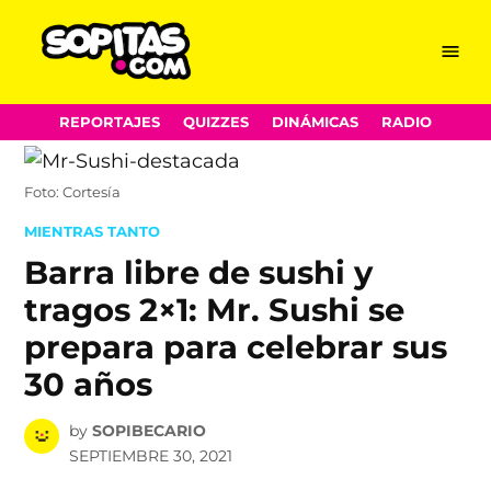
Menu
Sopitas.com
Skip
REPORTAJES
QUIZZES
DINÁMICAS
RADIO
to
content
Foto: Cortesía
POSTED
MIENTRAS TANTO
IN
Barra libre de sushi y
tragos 2×1: Mr. Sushi se
prepara para celebrar sus
30 años
by
SOPIBECARIO
SEPTIEMBRE 30, 2021