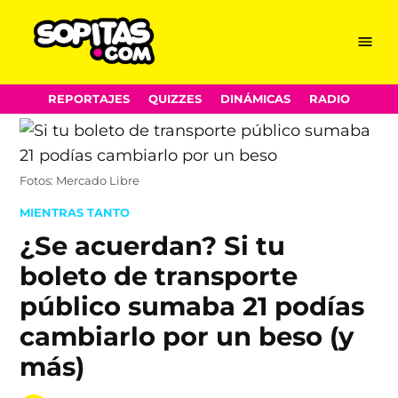
Menu
Sopitas.com
Skip
REPORTAJES
QUIZZES
DINÁMICAS
RADIO
to
content
Fotos: Mercado Libre
POSTED
MIENTRAS TANTO
IN
¿Se acuerdan? Si tu
boleto de transporte
público sumaba 21 podías
cambiarlo por un beso (y
más)