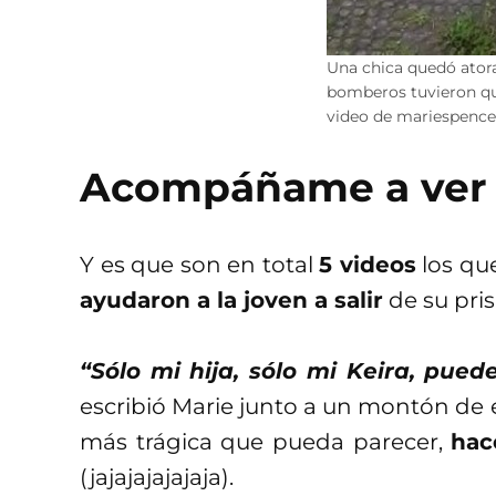
Una chica quedó ator
bomberos tuvieron que
video de mariespencer
Acompáñame a ver es
Y es que son en total
5 videos
los qu
ayudaron a la joven a salir
de su pri
“Sólo mi hija, sólo mi Keira, pu
escribió Marie junto a un montón de 
más trágica que pueda parecer,
hac
(jajajajajajaja).