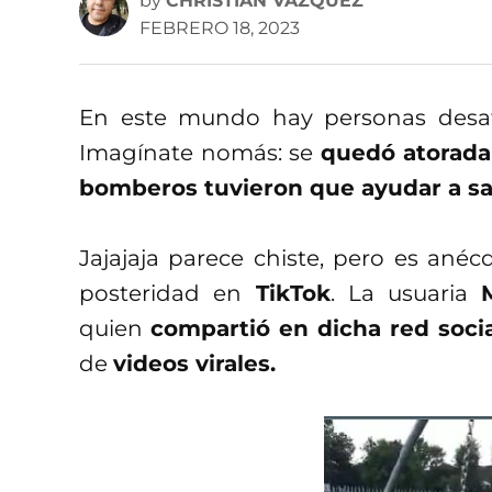
by
CHRISTIAN VÁZQUEZ
FEBRERO 18, 2023
En este mundo hay personas desaf
Imagínate nomás: se
quedó atorada
bomberos tuvieron que ayudar a sa
Jajajaja parece chiste, pero es ané
posteridad en
TikTok
. La usuaria
quien
compartió en dicha red socia
de
videos virales.