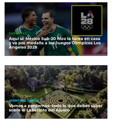
DEPORTES
Aquí sí: México Sub-20 hizo la tarea en casa
y va por medalla a los Juegos Olímpicos Los
Ángeles 2028
MIENTRAS TANTO
Vamos a perdernos: todo lo que debes saber
sobre el Laberinto del Ajusco