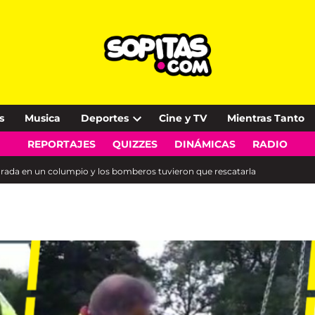
s
Musica
Deportes
Cine y TV
Mientras Tanto
Open
REPORTAJES
QUIZZES
DINÁMICAS
RADIO
dropdown
menu
atorada en un columpio y los bomberos tuvieron que rescatarla