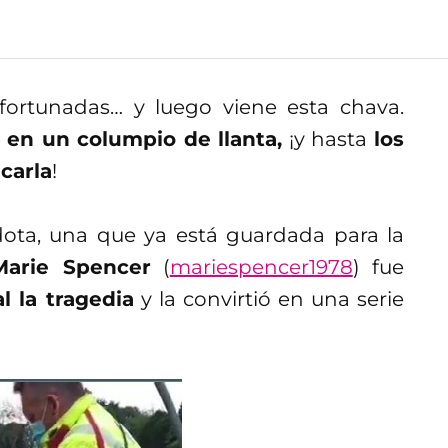
ortunadas… y luego viene esta chava.
 en un columpio de llanta,
¡y hasta
los
carla
!
cdota, una que ya está guardada para la
Marie Spencer
(
mariespencer1978
) fue
l la tragedia
y la convirtió en una serie