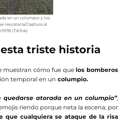
ada en un columpio y los
 rescatarla/Captura al
1978 (TikTok)
ta triste historia
e muestran cómo fue que
los bomberos
sión temporal en un
columpio.
ede quedarse atorada en un columpio”
,
emojis riendo porque neta la escena, por
e que cualquiera se ataque de la risa