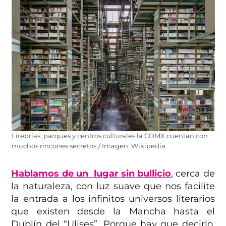
Lirebrías, parques y centros culturales la CDMX cuentan con
muchos rincones secretos./ Imagen: Wikipedia
Hablamos de un lugar sin bullicio
, cerca de
la naturaleza, con luz suave que nos facilite
la entrada a los infinitos universos literarios
que existen desde la Mancha hasta el
Dublín del “Ulises”. Porque hay que decirlo,