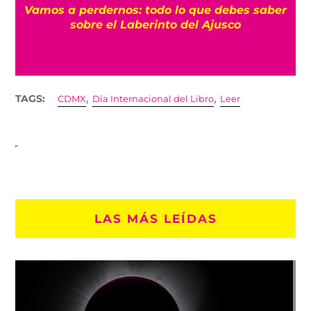
Vamos a perdernos: todo lo que debes saber
sobre el Laberinto del Ajusco
,
,
TAGS:
CDMX
Día Internacional del Libro
Leer
LAS MÁS LEÍDAS