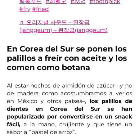
틱톡푸드
#레벨오
#lv5c
#toothpick
#fry
#fried
♬ 오리지널 사운드 – 된장금
(janggeum) – 된장금(janggeum)
En Corea del Sur se ponen los
palillos a freír con aceite y los
comen como botana
Al estar hechos de almidón de azúcar –y no
de madera como acostumbramos a verlos
en México y otros países–,
los palillos de
dientes en Corea del Sur se han
popularizado por convertirse en un snack
fácil,
a la mano, crujiente y que tiene un
sabor a “pastel de arroz”.