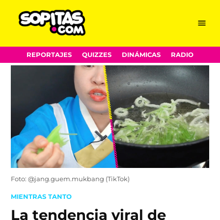
Menu
Sopitas.com
Skip
REPORTAJES
QUIZZES
DINÁMICAS
RADIO
to
content
Foto: @jang.guem.mukbang (TikTok)
POSTED
MIENTRAS TANTO
IN
La tendencia viral de