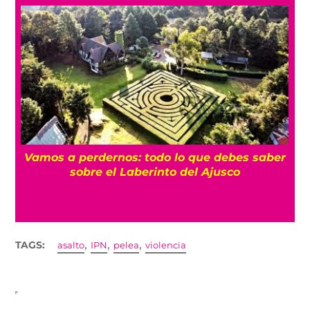
Vamos a perdernos: todo lo que debes saber
sobre el Laberinto del Ajusco
,
,
,
TAGS:
asalto
IPN
pelea
violencia