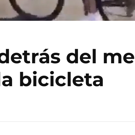
 detrás del m
la bicicleta