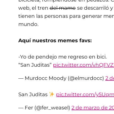
web, el tren
del mame
se descarriló 
tienen las personas para generar mem
mundo.
Aquí nuestros memes favs:
-Yo de pendejo me regreso en bici.
“San Juditas”
pic.twitter.com/vhQFVZ
— Murdocc Moody (@elmurdocc)
2 d
San Juditas
pic.twitter.com/y5U
— Fer (@fer_weasel)
2 de marzo de 2