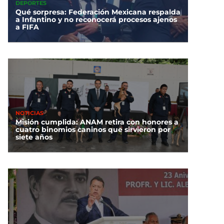
DEPORTES
Qué sorpresa: Federación Mexicana respalda
a Infantino y no reconocerá procesos ajenos
a FIFA
NOTICIAS
Misión cumplida: ANAM retira con honores a
cuatro binomios caninos que sirvieron por
siete años