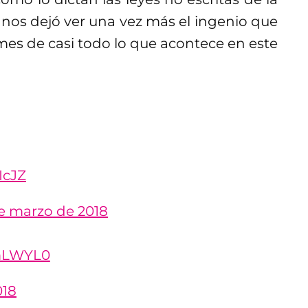
y nos dejó ver una vez más el ingenio que
es de casi todo lo que acontece en este
IcJZ
e marzo de 2018
qmLWYL0
018