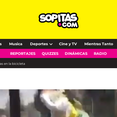
s
Musica
Deportes
Cine y TV
Mientras Tanto
Open
REPORTAJES
QUIZZES
DINÁMICAS
RADIO
dropdown
menu
s en la bicicleta