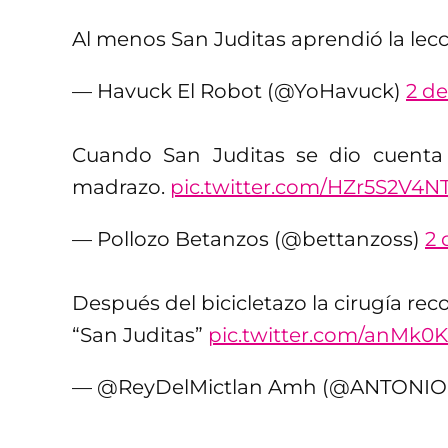
Al menos San Juditas aprendió la lec
— Havuck El Robot (@YoHavuck)
2 d
Cuando San Juditas se dio cuenta
madrazo.
pic.twitter.com/HZr5S2V4N
— Pollozo Betanzos (@bettanzoss)
2 
Después del bicicletazo la cirugía rec
“San Juditas”
pic.twitter.com/anMk0
— @ReyDelMictlan Amh (@ANTON