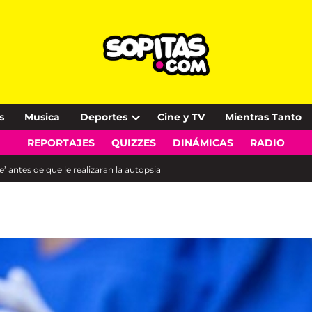
s
Musica
Deportes
Cine y TV
Mientras Tanto
Open
REPORTAJES
QUIZZES
DINÁMICAS
RADIO
dropdown
menu
 antes de que le realizaran la autopsia