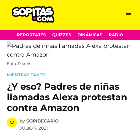
Menu
Sopitas.com
Skip
REPORTAJES
QUIZZES
DINÁMICAS
RADIO
to
content
Foto: Pexels
POSTED
MIENTRAS TANTO
IN
¿Y eso? Padres de niñas
llamadas Alexa protestan
contra Amazon
by
SOPIBECARIO
JULIO 7, 2021