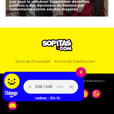
¡Les cayó la voladora! Suspenden derechos
políticos a dos diputadas de Morena por
comentarios contra adultos mayores
DEPORTES
Aviso de Privacidad
Acerca de Sopitas.com
FIFA niega que Infantino hizo millonaria a una
amante cuando estaba en UEFA
x
© 2026 SOPITAS.COM - MÚSICA, NOTICIAS, DEPORTES, ENTRETENIMIENTO Y
MÁS!.
DJ Shadow - Six Days