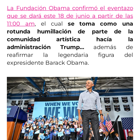
La Fundación Obama confirmó el eventazo
que se dará este 18 de junio a partir de las
11:00 am
, el cual
se toma como una
rotunda humillación de parte de la
comunidad artística hacía la
administración Trump…
además de
reafirmar la legendaria figura del
expresidente Barack Obama.