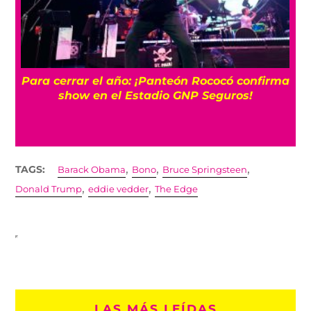
Para cerrar el año: ¡Panteón Rococó confirma
show en el Estadio GNP Seguros!
,
,
,
TAGS:
Barack Obama
Bono
Bruce Springsteen
,
,
Donald Trump
eddie vedder
The Edge
LAS MÁS LEÍDAS