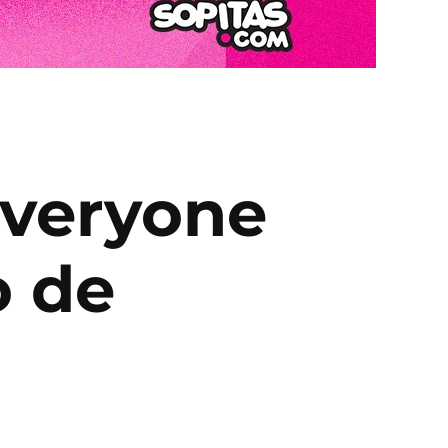
 everyone
o de