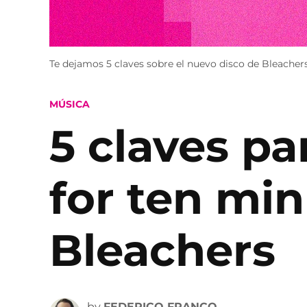
Te dejamos 5 claves sobre el nuevo disco de Bleachers
POSTED
MÚSICA
IN
5 claves pa
for ten min
Bleachers
by
FEDERICO FRANCO