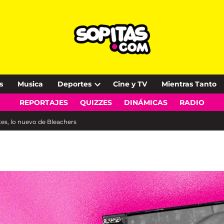
s
Musica
Deportes
Cine y TV
Mientras Tanto
Open
REPORTAJES
QUIZZES
DINÁMICAS
RADIO
dropdown
menu
tes, lo nuevo de Bleachers