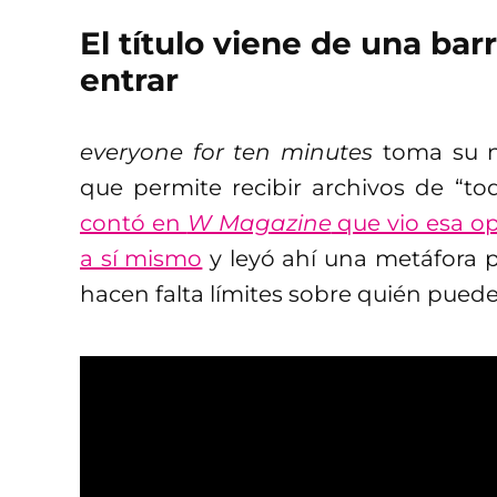
El título viene de una bar
entrar
everyone for ten minutes
toma su n
que permite recibir archivos de “t
contó en
W Magazine
que vio esa o
a sí mismo
y leyó ahí una metáfora 
hacen falta límites sobre quién puede 