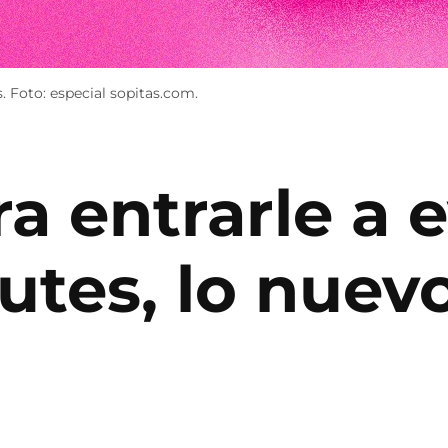
. Foto: especial sopitas.com.
ra entrarle a
utes, lo nuev