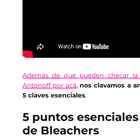
Además de que pueden checar la 
Antonoff por acá
,
nos clavamos a an
5 claves esenciales
.
5 puntos esenciales
de Bleachers