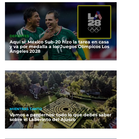
DEPORTES
Aquí sí: México Sub-20 hizo la tarea en casa
y va por medalla a los Juegos Olímpicos Los
Ángeles 2028
MIENTRAS TANTO
Vamos a perdernos: todo lo que debes saber
sobre el Laberinto del Ajusco