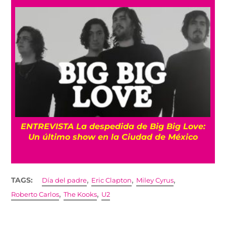
os
ENTREVISTA La despedida de Big Big Love:
Un último show en la Ciudad de México
,
,
,
TAGS:
Día del padre
Eric Clapton
Miley Cyrus
,
,
Roberto Carlos
The Kooks
U2