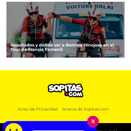
DEPORTES
Resultados y dónde ver a Romina Hinojosa en el
Tour de Francia Femenil
NOTICIAS
Aviso de Privacidad
Acerca de Sopitas.com
Detienen a Guadalupe ‘N’ por su presunta relación
con red de huachicol fiscal
x