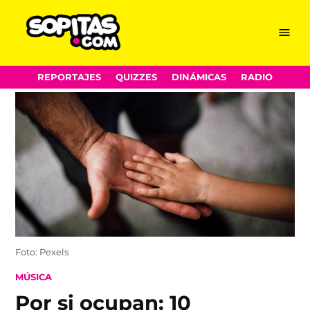
Menu
Sopitas.com
Skip
REPORTAJES
QUIZZES
DINÁMICAS
RADIO
to
content
Foto: Pexels
POSTED
MÚSICA
IN
Por si ocupan: 10