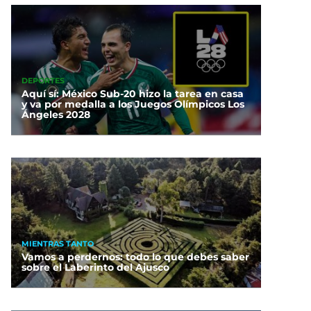
DEPORTES
Aquí sí: México Sub-20 hizo la tarea en casa
y va por medalla a los Juegos Olímpicos Los
Ángeles 2028
MIENTRAS TANTO
Vamos a perdernos: todo lo que debes saber
sobre el Laberinto del Ajusco