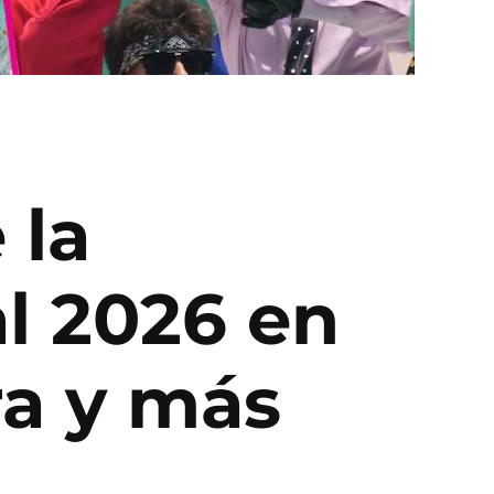
 la
l 2026 en
ra y más