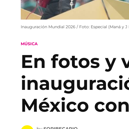
Inauguración Mundial 2026 / Foto: Especial (Maná y J 
POSTED
MÚSICA
IN
En fotos y v
inauguraci
México con
by
SOPIBECARIO