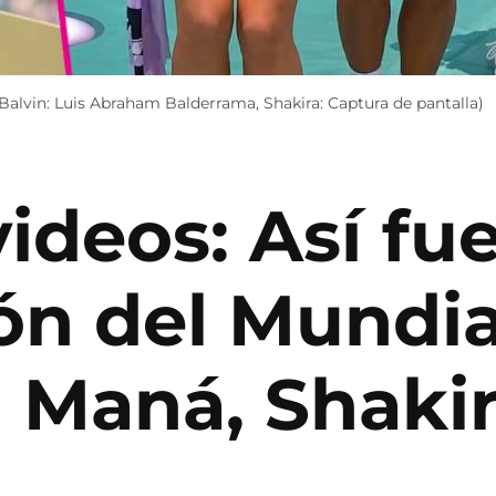
Balvin: Luis Abraham Balderrama, Shakira: Captura de pantalla)
ideos: Así fue
ón del Mundia
 Maná, Shaki