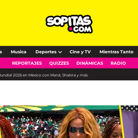
s
Musica
Deportes
Cine y TV
Mientras Tanto
Open
REPORTAJES
QUIZZES
DINÁMICAS
RADIO
dropdown
menu
l Mundial 2026 en México con Maná, Shakira y más