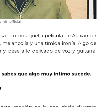
smithofficial
aska… como aquella película de Alexander
 melancolía y una tímida ironía. Algo de
 y, pese a lo delicado de voz y guitarra,
…
sabes que algo muy íntimo sucede.
”
 esta canción se le han dado diversas