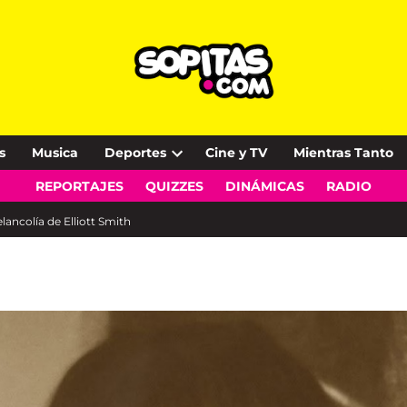
s
Musica
Deportes
Cine y TV
Mientras Tanto
Open
REPORTAJES
QUIZZES
DINÁMICAS
RADIO
dropdown
menu
lancolía de Elliott Smith