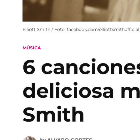
Elliott Smith / Foto: facebook.com/elliottsmithofficial
POSTED
MÚSICA
IN
6 cancione
deliciosa m
Smith