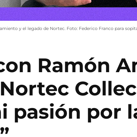
ento y el legado de Nortec. Foto: Federico Franco para sopita
 con Ramón A
Nortec Collec
i pasión por 
”