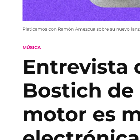
Platicamos con Ramón Amezcua sobre su nuevo lanzami
POSTED
MÚSICA
IN
Entrevista
Bostich de 
motor es m
electrónica