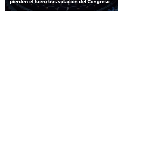
pierden el fuero tras votación del Congreso
DEPORTES
FIFA respalda a Infantino y “no tolerará
ataques contra su integridad”