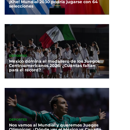
¡Khe! Mundial 2030 podría jugarse con 64
selecciones
DEPORTES
México domina el medallero de los Juegos
Centroamericanos 2026: ¿Cuántas faltan
para el récord?
DEPORTES
Nos vamos al Mundial y queremos Juegos
Olímpicos: ¿Dónde ver el México vs Canadá