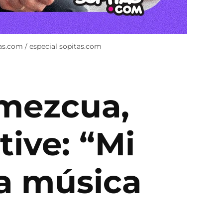
s.com / especial sopitas.com
mezcua,
tive: “Mi
la música