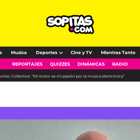
s
Musica
Deportes
Cine y TV
Mientras Tanto
Open
REPORTAJES
QUIZZES
DINÁMICAS
RADIO
dropdown
menu
tec Collective: “Mi motor es mi pasión por la música electrónica”