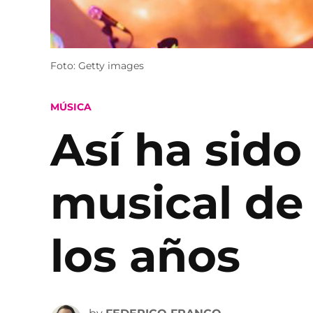
Foto: Getty images
POSTED
MÚSICA
IN
Así ha sido
musical de
los años