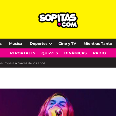
s
Musica
Deportes
Cine y TV
Mientras Tanto
Open
REPORTAJES
QUIZZES
DINÁMICAS
RADIO
dropdown
menu
e Impala a través de los años