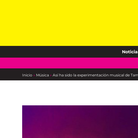
Skip
to
content
Noticia
Inicio
»
Música
»
Así ha sido la experimentación musical de Tam