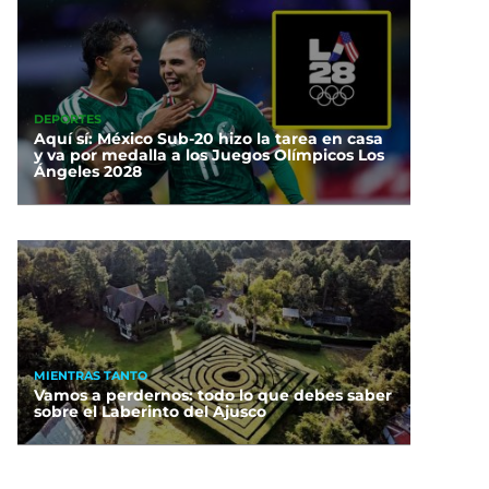
DEPORTES
Aquí sí: México Sub-20 hizo la tarea en casa
y va por medalla a los Juegos Olímpicos Los
Ángeles 2028
MIENTRAS TANTO
Vamos a perdernos: todo lo que debes saber
sobre el Laberinto del Ajusco