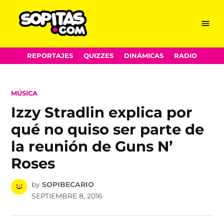
Menu
Sopitas.com
Skip
REPORTAJES
QUIZZES
DINÁMICAS
RADIO
to
content
POSTED
MÚSICA
IN
Izzy Stradlin explica por
qué no quiso ser parte de
la reunión de Guns N’
Roses
by
SOPIBECARIO
SEPTIEMBRE 8, 2016