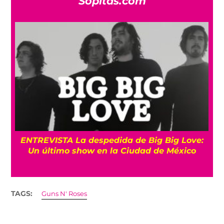
Sopitas.com
os
ENTREVISTA La despedida de Big Big Love:
Un último show en la Ciudad de México
TAGS:
Guns N' Roses