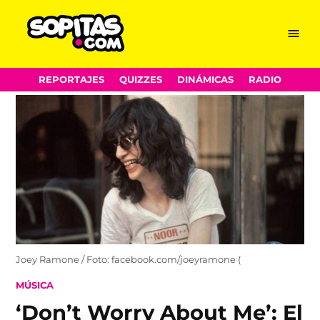
Menu
Sopitas.com
Skip
REPORTAJES
QUIZZES
DINÁMICAS
RADIO
to
content
Joey Ramone / Foto: facebook.com/joeyramone (
POSTED
MÚSICA
IN
‘Don’t Worry About Me’: El