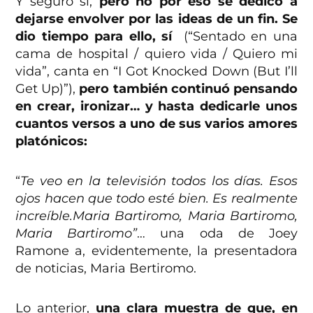
Y seguro sí,
pero no por eso se dedicó a
dejarse envolver por las ideas de un fin. Se
dio tiempo para ello, sí
(“Sentado en una
cama de hospital / quiero vida / Quiero mi
vida”, canta en “I Got Knocked Down (But I’ll
Get Up)”),
pero también continuó pensando
en crear, ironizar… y hasta dedicarle unos
cuantos versos a uno de sus varios amores
platónicos:
“
Te veo en la televisión todos los días. Esos
ojos hacen que todo esté bien. Es realmente
increíble.Maria Bartiromo, Maria Bartiromo,
Maria Bartiromo”
… una oda de Joey
Ramone a, evidentemente, la presentadora
de noticias, Maria Bertiromo.
Lo anterior,
una clara muestra de que, en