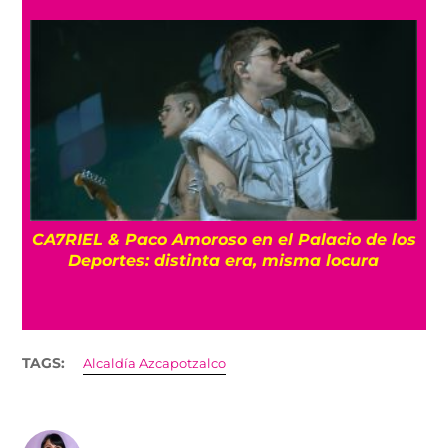
CA7RIEL & Paco Amoroso en el Palacio de los
e
Deportes: distinta era, misma locura
TAGS:
Alcaldía Azcapotzalco