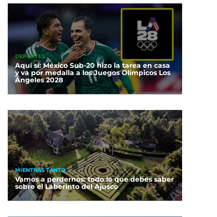
DEPORTES
Aquí sí: México Sub-20 hizo la tarea en casa
y va por medalla a los Juegos Olímpicos Los
Ángeles 2028
MIENTRAS TANTO
Vamos a perdernos: todo lo que debes saber
sobre el Laberinto del Ajusco