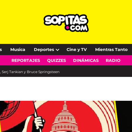
s
Musica
Deportes
Cine y TV
Mientras Tanto
Open
REPORTAJES
QUIZZES
DINÁMICAS
RADIO
dropdown
menu
, Serj Tankian y Bruce Springsteen