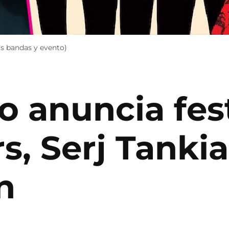
as bandas y evento)
o anuncia fes
s, Serj Tanki
n