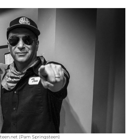
steen.net (Pam Springsteen)