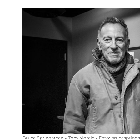
Bruce Springsteen y Tom Morelo / Foto: brucespring