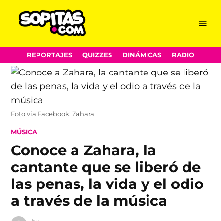
Menu
Sopitas.com
Skip
REPORTAJES
QUIZZES
DINÁMICAS
RADIO
to
content
Foto vía Facebook: Zahara
POSTED
MÚSICA
IN
Conoce a Zahara, la
cantante que se liberó de
las penas, la vida y el odio
a través de la música