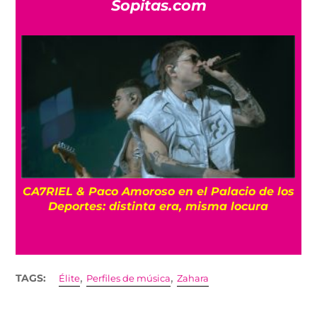
Sopitas.com
os
ENTREVISTA La despedida de Big Big Love:
Un último show en la Ciudad de México
,
,
TAGS:
Élite
Perfiles de música
Zahara