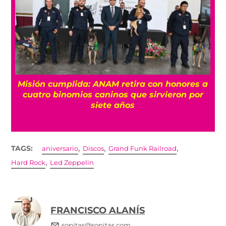
Misión cumplida: ANAM retira con honores a
?
cuatro binomios caninos que sirvieron por
siete años
,
,
,
TAGS:
aniversario
Discos
Grand Funk Railroad
,
Hard Rock
Led Zeppelin
FRANCISCO ALANÍS
sopitas@sopitas.com