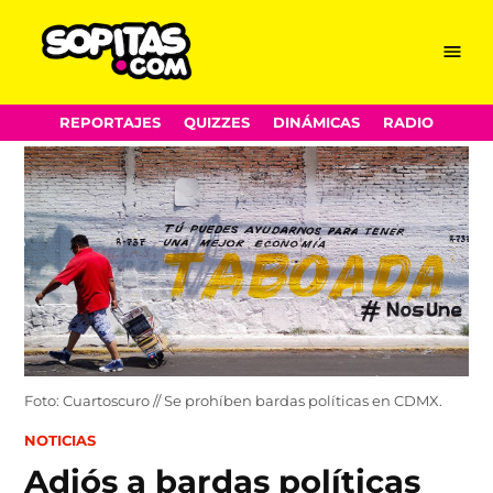
Menu
Sopitas.com
Skip
REPORTAJES
QUIZZES
DINÁMICAS
RADIO
to
content
Foto: Cuartoscuro // Se prohíben bardas políticas en CDMX.
POSTED
NOTICIAS
IN
Adiós a bardas políticas