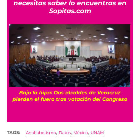
necesitas saber lo encuentras en
Sopitas.com
Bajo la lupa: Dos alcaldes de Veracruz
pierden el fuero tras votación del Congreso
,
,
,
TAGS:
Analfabetismo
Datos
México
UNAM