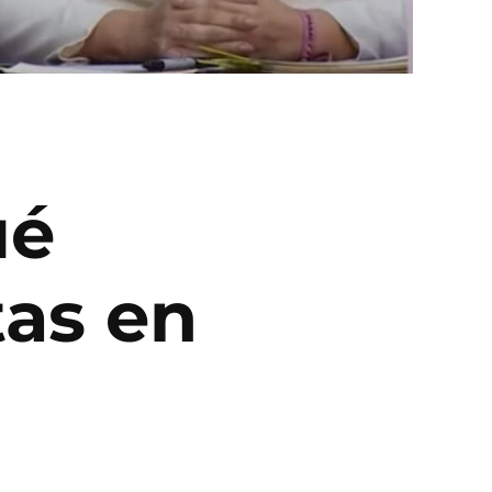
ué
tas en