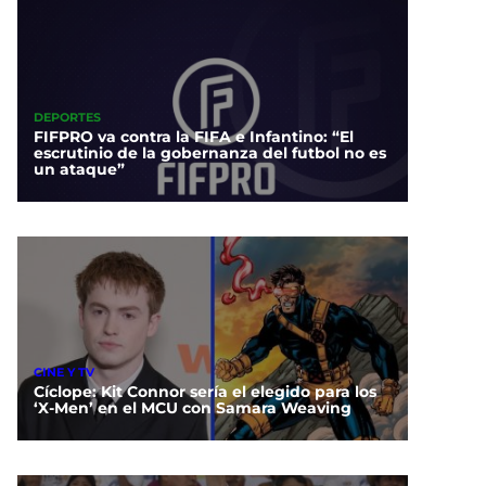
DEPORTES
FIFPRO va contra la FIFA e Infantino: “El
escrutinio de la gobernanza del futbol no es
un ataque”
CINE Y TV
Cíclope: Kit Connor sería el elegido para los
‘X-Men’ en el MCU con Samara Weaving