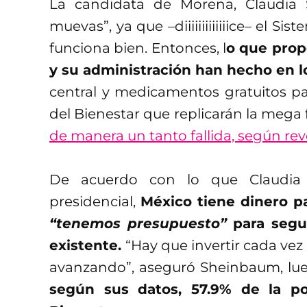
La candidata de Morena, Claudia S
muevas”, ya que –diiiiiiiiiiiiice– el S
funciona bien. Entonces, l
o que prop
y su administración han hecho en l
central y medicamentos gratuitos pa
del Bienestar que replicarán la meg
de manera un tanto fallida, según rev
De acuerdo con lo que Claudia
presidencial,
México tiene dinero pa
“tenemos presupuesto”
para segui
existente.
“Hay que invertir cada v
avanzando”, aseguró Sheinbaum, lueg
según sus datos, 57.9% de la p