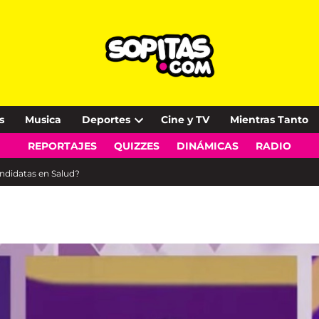
s
Musica
Deportes
Cine y TV
Mientras Tanto
Open
REPORTAJES
QUIZZES
DINÁMICAS
RADIO
dropdown
menu
andidatas en Salud?