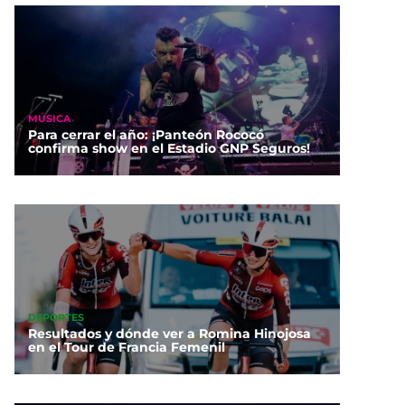
MÚSICA
Para cerrar el año: ¡Panteón Rococó
confirma show en el Estadio GNP Seguros!
DEPORTES
Resultados y dónde ver a Romina Hinojosa
en el Tour de Francia Femenil