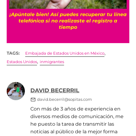
25
¡Apúntale bien! Así puedes recuperar tu línea
telefónica si no realizaste el registro a
tiempo
,
TAGS:
Embajada de Estados Unidos en México
,
Estados Unidos
inmigrantes
DAVID BECERRIL
david.becerril@sopitas.com
Con más de 3 años de experiencia en
diversos medios de comunicación, me
he puesto la tarea de transmitir las
noticias al público de la mejor forma