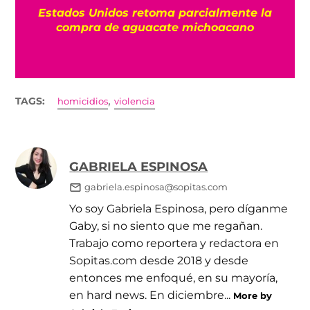
¿
Estados Unidos retoma parcialmente la
compra de aguacate michoacano
,
TAGS:
homicidios
violencia
GABRIELA ESPINOSA
gabriela.espinosa@sopitas.com
Yo soy Gabriela Espinosa, pero díganme
Gaby, si no siento que me regañan.
Trabajo como reportera y redactora en
Sopitas.com desde 2018 y desde
entonces me enfoqué, en su mayoría,
en hard news. En diciembre...
More by