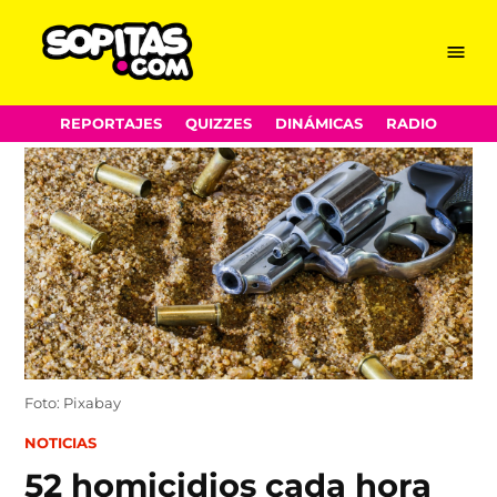
Menu
Sopitas.com
Skip
REPORTAJES
QUIZZES
DINÁMICAS
RADIO
to
content
Foto: Pixabay
POSTED
NOTICIAS
IN
52 homicidios cada hora