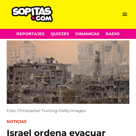
Menu
Sopitas.com
Skip
REPORTAJES
QUIZZES
DINÁMICAS
RADIO
to
content
Foto: Christopher Furlong-Getty Images.
POSTED
NOTICIAS
IN
Israel ordena evacuar