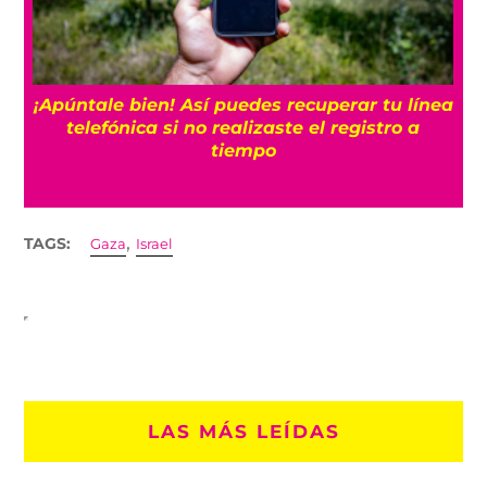
25
¡Apúntale bien! Así puedes recuperar tu línea
telefónica si no realizaste el registro a
tiempo
,
TAGS:
Gaza
Israel
LAS MÁS LEÍDAS