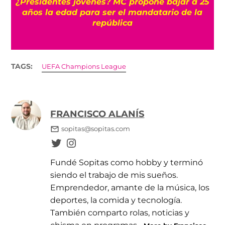
¿Presidentes jóvenes? MC propone bajar a 25
 y
años la edad para ser el mandatario de la
república
TAGS:
UEFA Champions League
FRANCISCO ALANÍS
sopitas@sopitas.com
Fundé Sopitas como hobby y terminó
siendo el trabajo de mis sueños.
Emprendedor, amante de la música, los
deportes, la comida y tecnología.
También comparto rolas, noticias y