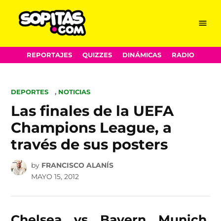
Menu
Sopitas.com
Skip
REPORTAJES
QUIZZES
DINÁMICAS
RADIO
to
content
POSTED
DEPORTES
,
NOTICIAS
IN
Las finales de la UEFA
Champions League, a
través de sus posters
by
FRANCISCO ALANÍS
MAYO 15, 2012
Chelsea vs Bayern Munich.