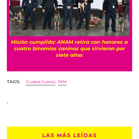
Misión cumplida: ANAM retira con honores a
?
cuatro binomios caninos que sirvieron por
siete años
,
TAGS:
Ciudad Juárez
INM
LAS MÁS LEÍDAS