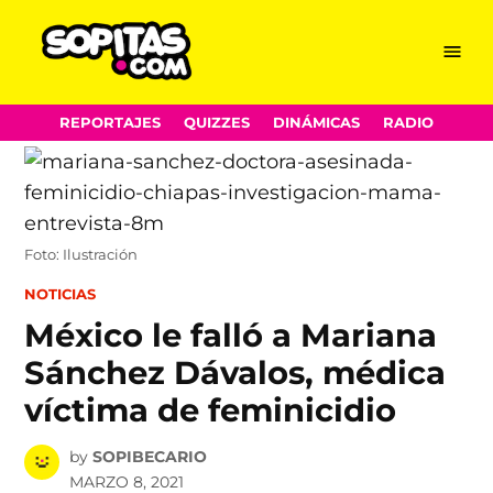
Menu
Sopitas.com
Skip
REPORTAJES
QUIZZES
DINÁMICAS
RADIO
to
content
Foto: Ilustración
POSTED
NOTICIAS
IN
México le falló a Mariana
Sánchez Dávalos, médica
víctima de feminicidio
by
SOPIBECARIO
MARZO 8, 2021