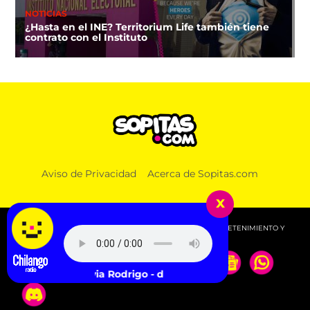
NOTICIAS
¿Hasta en el INE? Territorium Life también tiene
contrato con el Instituto
Aviso de Privacidad
Acerca de Sopitas.com
x
© 2026 SOPITAS.COM - MÚSICA, NOTICIAS, DEPORTES, ENTRETENIMIENTO Y
MÁS!.
Olivia Rodrigo - drop dead