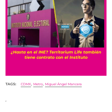
¿Hasta en el INE? Territorium Life también
tiene contrato con el Instituto
,
,
TAGS:
CDMX
Metro
Miguel Ángel Mancera