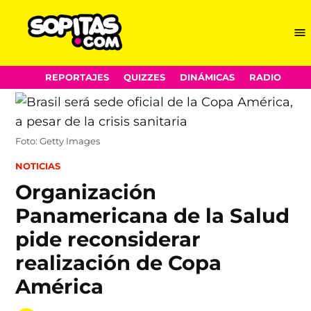
Me
Sopitas.com
Skip
REPORTAJES
QUIZZES
DINÁMICAS
RADIO
to
content
Foto: Getty Images
POSTED
NOTICIAS
IN
Organización
Panamericana de la Salud
pide reconsiderar
realización de Copa
América