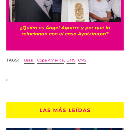
a
¿Quién es Ángel Aguirre y por qué lo
relacionan con el caso Ayotzinapa?
,
,
,
TAGS:
Brasil
Copa América
OMS
OPS
LAS MÁS LEÍDAS