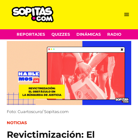
Menu
Sopitas.com
Skip
REPORTAJES
QUIZZES
DINÁMICAS
RADIO
to
content
Foto: Cuartoscuro/ Sopitas.com
POSTED
NOTICIAS
IN
Revictimización: El