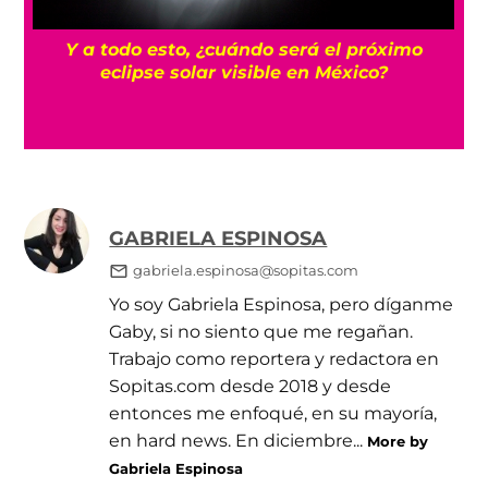
¡
¿Qué es el ‘fracking’ y por qué genera tanta
polémica su uso?
GABRIELA ESPINOSA
gabriela.espinosa@sopitas.com
Yo soy Gabriela Espinosa, pero díganme
Gaby, si no siento que me regañan.
Trabajo como reportera y redactora en
Sopitas.com desde 2018 y desde
entonces me enfoqué, en su mayoría,
en hard news. En diciembre...
More by
Gabriela Espinosa