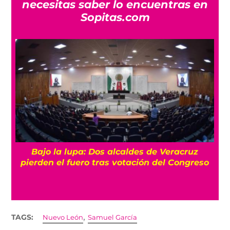
necesitas saber lo encuentras en
Sopitas.com
Bajo la lupa: Dos alcaldes de Veracruz
pierden el fuero tras votación del Congreso
,
TAGS:
Nuevo León
Samuel García