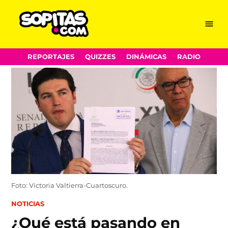
Menu
Sopitas.com
Skip
REPORTAJES
QUIZZES
DINÁMICAS
RADIO
to
content
Foto: Victoria Valtierra-Cuartoscuro.
POSTED
NOTICIAS
IN
¿Qué está pasando en