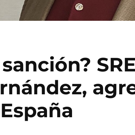
 sanción? SRE
ernández, ag
n España