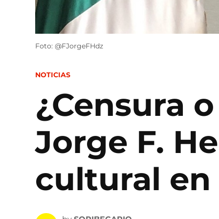
Foto: @FJorgeFHdz
POSTED
NOTICIAS
IN
¿Censura o
Jorge F. H
cultural e