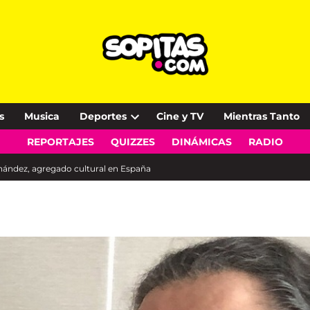
s
Musica
Deportes
Cine y TV
Mientras Tanto
Open
REPORTAJES
QUIZZES
DINÁMICAS
RADIO
dropdown
menu
nández, agregado cultural en España