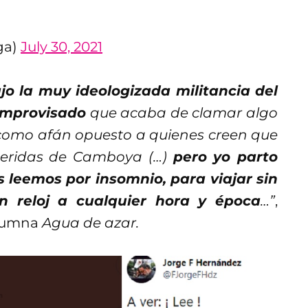
ga)
July 30, 2021
jo la muy ideologizada militancia del
 improvisado
que acaba de clamar algo
 como afán opuesto a quienes creen que
 heridas de Camboya (…)
pero yo parto
 leemos por insomnio, para viajar sin
in reloj a cualquier hora y época
…”
,
olumna
Agua de azar.