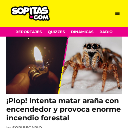
arañas
Skip
Menu
Sopitas.com
to
content
REPORTAJES
QUIZZES
DINÁMICAS
RADIO
¡Plop! Intenta matar araña con
encendedor y provoca enorme
incendio forestal
by
SOPIBECARIO