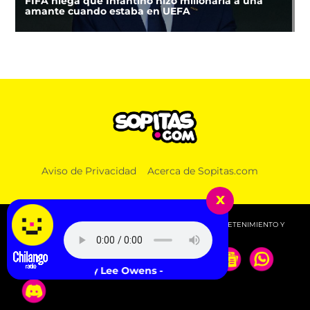
FIFA niega que Infantino hizo millonaria a una
amante cuando estaba en UEFA
Aviso de Privacidad
Acerca de Sopitas.com
x
© 2026 SOPITAS.COM - MÚSICA, NOTICIAS, DEPORTES, ENTRETENIMIENTO Y
MÁS!.
Kelly Lee Owens - 132 TECHNO