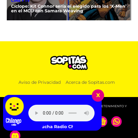
CINE Y TV
Cíclope: Kit Connor sería el elegido para los ‘X-Men’
en el MCU con Samara Weaving
Aviso de Privacidad
Acerca de Sopitas.com
x
© 2026 SOPITAS.COM - MÚSICA, NOTICIAS, DEPORTES, ENTRETENIMIENTO Y
MÁS!.
Escucha Radio Chilango -