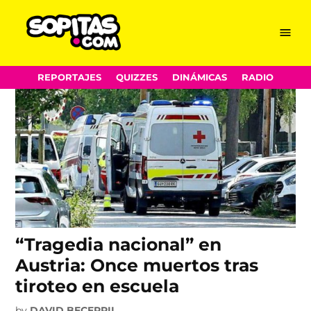
austria
Skip
Menu
Sopitas.com
to
content
REPORTAJES
QUIZZES
DINÁMICAS
RADIO
“Tragedia nacional” en
Austria: Once muertos tras
tiroteo en escuela
by
DAVID BECERRIL