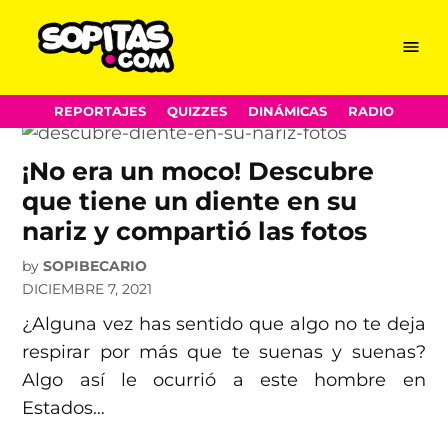
diente
Skip
Menu
Sopitas.com
to
content
REPORTAJES
QUIZZES
DINÁMICAS
RADIO
¡No era un moco! Descubre
que tiene un diente en su
nariz y compartió las fotos
by
SOPIBECARIO
DICIEMBRE 7, 2021
¿Alguna vez has sentido que algo no te deja
respirar por más que te suenas y suenas?
Algo así le ocurrió a este hombre en
Estados…