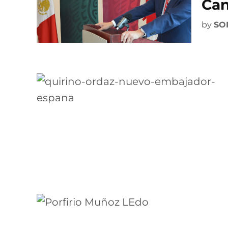
Ca
by
SO