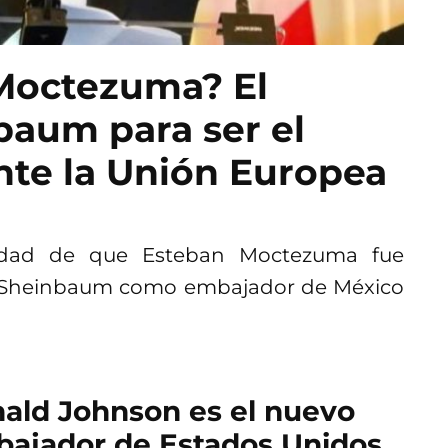
Moctezuma? El
baum para ser el
te la Unión Europea
edad de que Esteban Moctezuma fue
ia Sheinbaum como embajador de México
ald Johnson es el nuevo
ajador de Estados Unidos