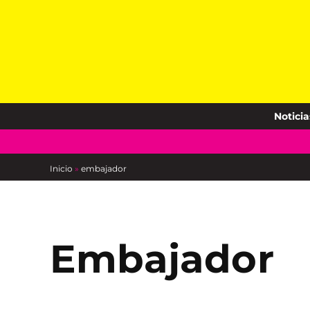
Skip
to
content
Noticia
Inicio
»
embajador
embajador