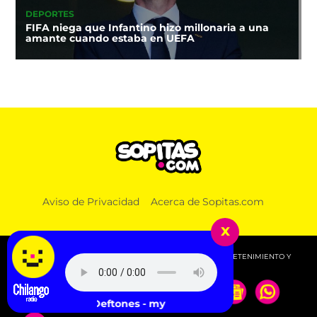
DEPORTES
FIFA niega que Infantino hizo millonaria a una
amante cuando estaba en UEFA
Aviso de Privacidad
Acerca de Sopitas.com
x
© 2026 SOPITAS.COM - MÚSICA, NOTICIAS, DEPORTES, ENTRETENIMIENTO Y
MÁS!.
Deftones - my mind is a mountain