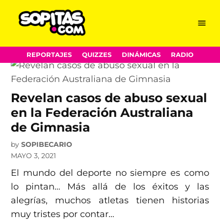
Gymnastics Australia
Skip
Menu
Sopitas.com
to
content
REPORTAJES
QUIZZES
DINÁMICAS
RADIO
Revelan casos de abuso sexual
en la Federación Australiana
de Gimnasia
by
SOPIBECARIO
MAYO 3, 2021
El mundo del deporte no siempre es como
lo pintan… Más allá de los éxitos y las
alegrías, muchos atletas tienen historias
muy tristes por contar…