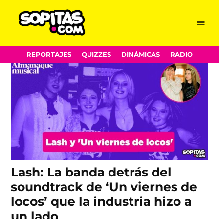
Jamie Lee Curtis
Skip
Menu
Sopitas.com
to
content
REPORTAJES
QUIZZES
DINÁMICAS
RADIO
Lash: La banda detrás del
soundtrack de ‘Un viernes de
locos’ que la industria hizo a
un lado