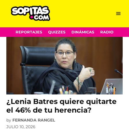
Ricardo Salinas Pliego
Skip
Menu
Sopitas.com
to
content
REPORTAJES
QUIZZES
DINÁMICAS
RADIO
¿Lenia Batres quiere quitarte
el 46% de tu herencia?
by
FERNANDA RANGEL
JULIO 10, 2026